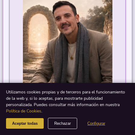
Utilizamos cookies propias y de terceros para el funcionamiento
Iván
de la web y, si lo aceptas, para mostrarte publicidad
personalizada. Puedes consultar más información en nuestra
VIVIR CON MEDIUMNIDAD
Política de Cookies
.
¿Cómo es realmente vivir con facultades
mediúmnicas? Iván comparte en primera
Aceptar todas
Rechazar
Configurar
persona su experiencia con la